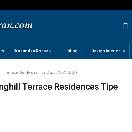
om
Brosur dan Konsep
Listing
Design Interior
ll Terrace Residences Tipe Studio (SKC-8367)
ghill Terrace Residences Tipe