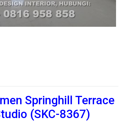
Call
Springhill Kemayoran
en Springhill Terrace
Studio (SKC-8367)