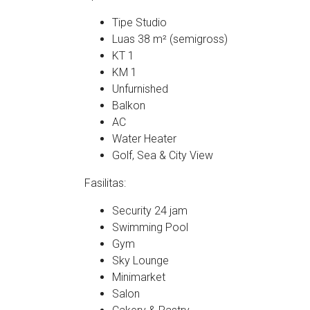
Tipe Studio
Luas 38 m² (semigross)
KT 1
KM 1
Unfurnished
Balkon
AC
Water Heater
Golf, Sea & City View
Fasilitas:
Security 24 jam
Swimming Pool
Gym
Sky Lounge
Minimarket
Salon