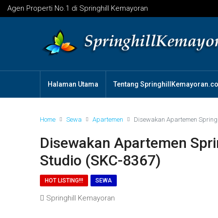
Agen Properti No.1 di Springhill Kemayoran
Halaman Utama
Tentang SpringhillKemayoran.c
Home
Sewa
Apartemen
Disewakan Apartemen Springhi
Disewakan Apartemen Sprin
Studio (SKC-8367)
HOT LISTING!!!
SEWA
Springhill Kemayoran