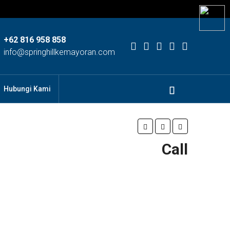
+62 816 958 858
info@springhillkemayoran.com
Hubungi Kami
Call