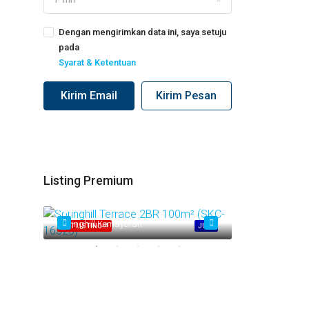
Dengan mengirimkan data ini, saya setuju
pada
Syarat & Ketentuan
Kirim Email
Kirim Pesan
Listing Premium
Call
Call
Springhill Kemayoran
Springhill Kem
JUAL
HOT LISTING!!!
JUAL
HOT LISTING!!!