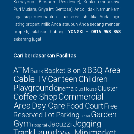
Kemayoran, Blossom Residence), Sunter (khususnya
Puri Mutiara, Griya Inti Sentosa), Ancol, dsk. Namun kami
juga siap membantu di luar area tsb. Jika Anda ingin
listing properti milik Anda ataupun Anda sedang mencari
properti, silahkan hubungi
YONGKI – 0816 958 858
sekarang juga!
Cari berdasarkan Fasilitas
ATM
BBQ Area
Basket 3 on 3
Bank
Cable TV
Canteen
Children
Playground
Cluster
Cinema
Club House
Commercial
Coffee Shop
Area
Day Care
Food Court
Free
Garden
Reserved Lot Parking
Futsal
Gym
Jogging
Jacuzzi
Hospital
Laundry
Minimarket
Track
Mall