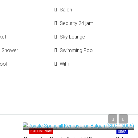
Salon
Security 24 jam
ket
Sky Lounge
r Shower
Swimming Pool
ool
WiFi
Call
HOT LISTING!!!
SEWA