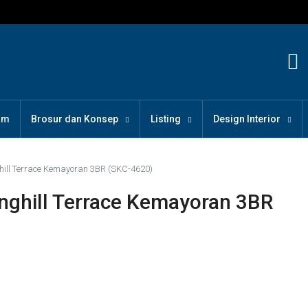
om
Brosur dan Konsep
Listing
Design Interior
ill Terrace Kemayoran 3BR (SKC-4620)
nghill Terrace Kemayoran 3BR