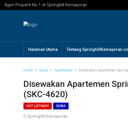
Agen Properti No.1 di Springhill Kemayoran
Halaman Utama
Tentang SpringhillKemayoran.c
Home
Sewa
Apartemen
Disewakan Apartemen Springh
Disewakan Apartemen Spri
(SKC-4620)
HOT LISTING!!!
SEWA
Springhill Kemayoran