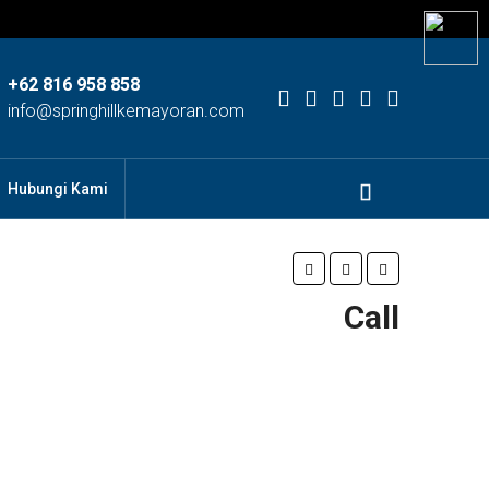
+62 816 958 858
info@springhillkemayoran.com
Hubungi Kami
Call