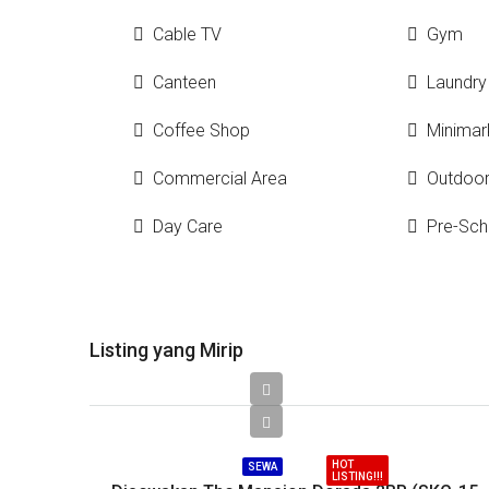
Cable TV
Gym
Canteen
Laundry
Coffee Shop
Minimar
Commercial Area
Outdoo
Day Care
Pre-Sch
Listing yang Mirip
Call
HOT
SEWA
LISTING!!!