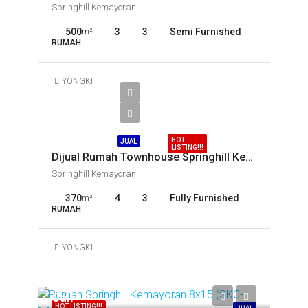
Springhill Kemayoran
500
3
3
Semi Furnished
m²
RUMAH
YONGKI
Call
HOT
JUAL
LISTING!!!
Dijual Rumah Townhouse Springhill Kemayoran Tahap 1 (SKC-15181)
Springhill Kemayoran
370
4
3
Fully Furnished
m²
RUMAH
YONGKI
Call
HOT LISTING!!!
JUAL