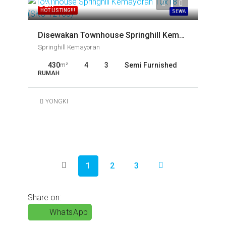
Call
HOT LISTING!!!
SEWA
Disewakan Townhouse Springhill Kemayoran 10×18 (SKC-12165)
Springhill Kemayoran
430
4
3
Semi Furnished
m²
RUMAH
YONGKI
1
2
3
Share on:
WhatsApp