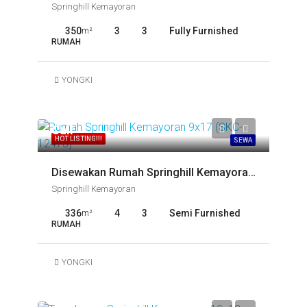
Springhill Kemayoran
350
3
3
Fully Furnished
m²
RUMAH
YONGKI
Call
HOT LISTING!!!
SEWA
Disewakan Rumah Springhill Kemayoran 9×17 (SKC-12478)
Springhill Kemayoran
336
4
3
Semi Furnished
m²
RUMAH
YONGKI