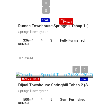
Call
HOT
SEWA
LISTING!!!
Rumah Townhouse Springhill Tahap 1 (SKC-13784)
Springhill Kemayoran
336
4
3
Fully Furnished
m²
RUMAH
YONGKI
Call
HOT LISTING!!!
JUAL
Dijual Townhouse Springhill Tahap 2 (SKC-13647)
Springhill Kemayoran
500
4
5
Semi Furnished
m²
RUMAH