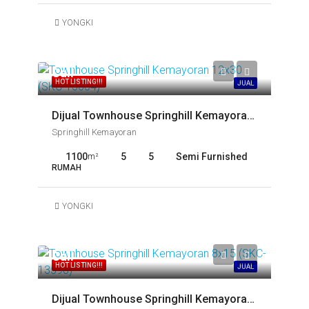
YONGKI
Call
HOT LISTING!!!
JUAL
Dijual Townhouse Springhill Kemayoran 12×30 (SKC-13604)
Springhill Kemayoran
1100
5
5
Semi Furnished
m²
RUMAH
YONGKI
Call
HOT LISTING!!!
JUAL
Dijual Townhouse Springhill Kemayoran 8×15 (SKC-13598)