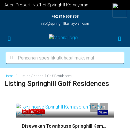
Agen Properti No.1 di Springhill Kemayoran
+62 816 958 858
info@springhillkemayoran.com
Home
Listing Springhill Golf Residences
Listing Springhill Golf Residences
Call
HOT LISTING!!!
SEWA
Disewakan Townhouse Springhill Kemayoran 10×30 (SKC-15944)