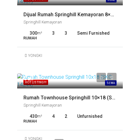
Dijual Rumah Springhill Kemayoran 8×15 (SKC-14957)
Springhill Kemayoran
300
3
3
Semi Furnished
m²
RUMAH
YONGKI
Call
HOT LISTING!!!
SEWA
Rumah Townhouse Springhill 10×18 (SKC-14244)
Springhill Kemayoran
430
4
2
Unfurnished
m²
RUMAH
YONGKI