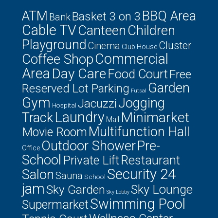
ATM
BBQ Area
Basket 3 on 3
Bank
Cable TV
Canteen
Children
Playground
Cluster
Cinema
Club House
Commercial
Coffee Shop
Area
Day Care
Food Court
Free
Garden
Reserved Lot Parking
Futsal
Gym
Jogging
Jacuzzi
Hospital
Laundry
Minimarket
Track
Mall
Multifunction Hall
Movie Room
Outdoor Shower
Pre-
Office
School
Private Lift
Restaurant
Security 24
Salon
Sauna
School
jam
Sky Lounge
Sky Garden
Sky Lobby
Swimming Pool
Supermarket