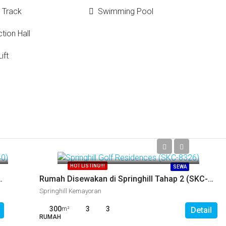
 Track
Swimming Pool
ction Hall
ift
Call
HOT LISTING!!!
SEWA
nghill Tahap 1 (SKC-5540)
Rumah Disewakan di Springhill Tahap 2 (SKC-8398)
Springhill Kemayoran
300
3
3
m²
Detail
RUMAH