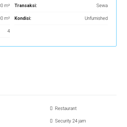
30 m²
Transaksi:
Sewa
80 m²
Kondisi:
Unfurnished
4
Restaurant
Security 24 jam