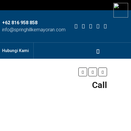
+62 816 958 858
info@springhillkemayoran.com
Hubungi Kami
Call