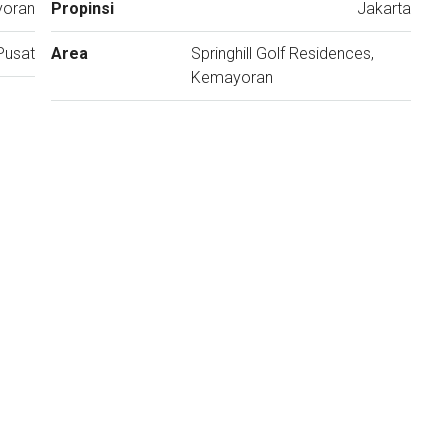
yoran
Propinsi
Jakarta
Pusat
Area
Springhill Golf Residences,
Kemayoran