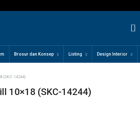
om
Brosur dan Konsep
Listing
Design Interior
18 (SKC-14244)
ll 10×18 (SKC-14244)