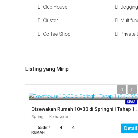
Club House
Jogging
Cluster
Multifun
Coffee Shop
Private L
Listing yang Mirip
SEWA
Disewakan Rumah 10×30 di Spri
Springhill Kemayoran
550
4
4
m²
Detail
RUMAH