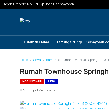
Agen Properti No.1 di Springhill Kemayoran
Halaman Utama
Tentang SpringhillKemayoran.c
Home
Sewa
Rumah
Rumah Townhouse Springhill 10×
Rumah Townhouse Springhi
HOT LISTING!!!
SEWA
Springhill Kemayoran