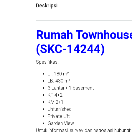
Deskripsi
Rumah Townhouse 
(SKC-14244)
Spesifikasi:
LT. 180 m²
LB. 430 m²
3 Lantai + 1 basement
KT 4+2
KM 2+1
Unfurnished
Private Lift
Garden View
Untuk informasi, survey dan negosiasi hubungi: