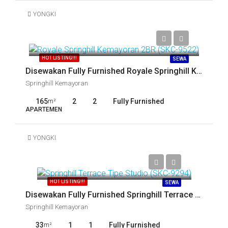
YONGKI
Call
HOT LISTING!!!
SEWA
Disewakan Fully Furnished Royale Springhill Kemayoran 2BR (SKC-9522)
Springhill Kemayoran
165
2
2
Fully Furnished
m²
APARTEMEN
YONGKI
Call
HOT LISTING!!!
SEWA
Disewakan Fully Furnished Springhill Terrace Tipe Studio (SKC-9294)
Springhill Kemayoran
33
1
1
Fully Furnished
m²