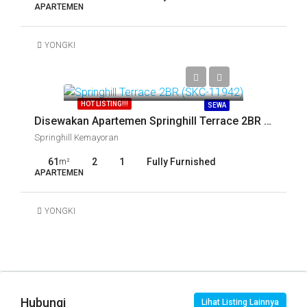
APARTEMEN
YONGKI
Call
HOT LISTING!!!
SEWA
Disewakan Apartemen Springhill Terrace 2BR (SKC-11942)
Springhill Kemayoran
61
2
1
Fully Furnished
m²
APARTEMEN
YONGKI
Hubungi
Lihat Listing Lainnya