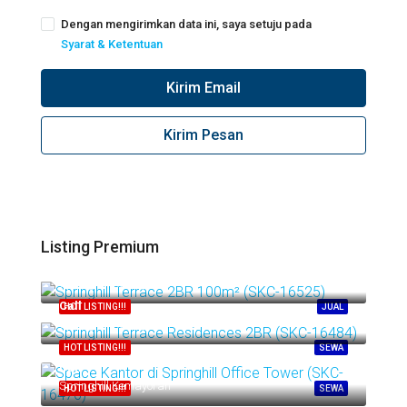
Dengan mengirimkan data ini, saya setuju pada
Syarat & Ketentuan
Kirim Email
Kirim Pesan
Listing Premium
Call
Springhill Kemayoran
Call
HOT LISTING!!!
JUAL
Springhill Kemayoran
HOT LISTING!!!
SEWA
Call
Springhill Kemayoran
HOT LISTING!!!
SEWA