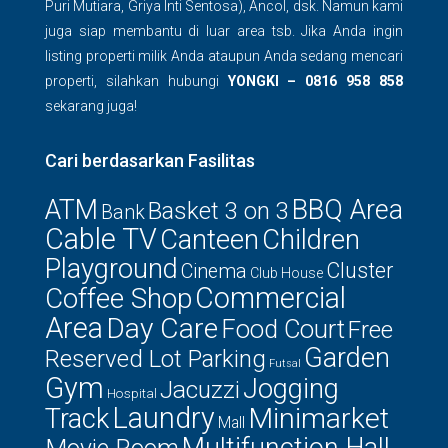
Puri Mutiara, Griya Inti Sentosa), Ancol, dsk. Namun kami
juga siap membantu di luar area tsb. Jika Anda ingin
listing properti milik Anda ataupun Anda sedang mencari
properti, silahkan hubungi
YONGKI – 0816 958 858
sekarang juga!
Cari berdasarkan Fasilitas
ATM
BBQ Area
Basket 3 on 3
Bank
Cable TV
Canteen
Children
Playground
Cluster
Cinema
Club House
Commercial
Coffee Shop
Area
Day Care
Food Court
Free
Garden
Reserved Lot Parking
Futsal
Gym
Jogging
Jacuzzi
Hospital
Laundry
Minimarket
Track
Mall
Multifunction Hall