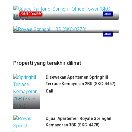
Call
Springhill Kemayoran
HOT LISTING!!!
JUAL
Call
Springhill Kemayoran
JUAL
Properti yang terakhir dilihat
Disewakan Apartemen Springhill
Terrace Kemayoran 2BR (SKC-4457)
Call
Dijual Apartemen Royale Springhill
Kemayoran 3BR (SKC-4478)