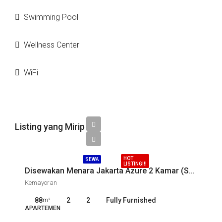
Swimming Pool
Wellness Center
WiFi
Listing yang Mirip
Call
HOT
SEWA
LISTING!!!
Disewakan Menara Jakarta Azure 2 Kamar (SKC-14843)
Kemayoran
88
2
2
Fully Furnished
m²
APARTEMEN