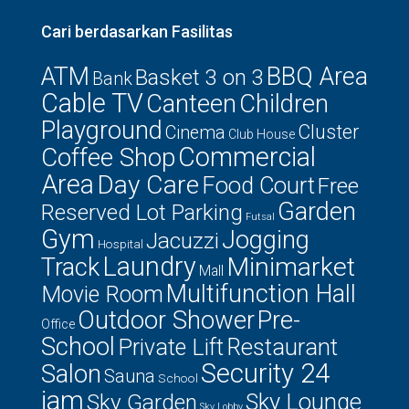
Cari berdasarkan Fasilitas
ATM
BBQ Area
Basket 3 on 3
Bank
Cable TV
Canteen
Children
Playground
Cluster
Cinema
Club House
Commercial
Coffee Shop
Area
Day Care
Food Court
Free
Garden
Reserved Lot Parking
Futsal
Gym
Jogging
Jacuzzi
Hospital
Laundry
Minimarket
Track
Mall
Multifunction Hall
Movie Room
Outdoor Shower
Pre-
Office
School
Private Lift
Restaurant
Security 24
Salon
Sauna
School
jam
Sky Lounge
Sky Garden
Sky Lobby