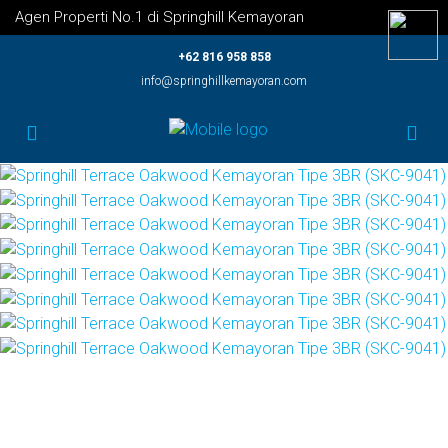
Agen Properti No.1 di Springhill Kemayoran
+62 816 958 858
info@springhillkemayoran.com