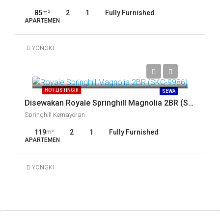
85
2
1
Fully Furnished
m²
APARTEMEN
YONGKI
Call
HOT LISTING!!!
SEWA
Disewakan Royale Springhill Magnolia 2BR (SKC-9986)
Springhill Kemayoran
119
2
1
Fully Furnished
m²
APARTEMEN
YONGKI