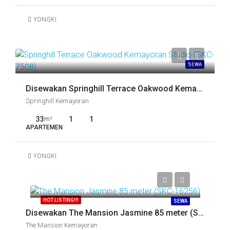
YONGKI
SEWA
Disewakan Springhill Terrace Oakwood Kemayoran Studio (SKC-7508)
Springhill Kemayoran
33
1
1
m²
APARTEMEN
YONGKI
Call
HOT LISTING!!!
SEWA
Disewakan The Mansion Jasmine 85 meter (SKC-16256)
The Mansion Kemayoran