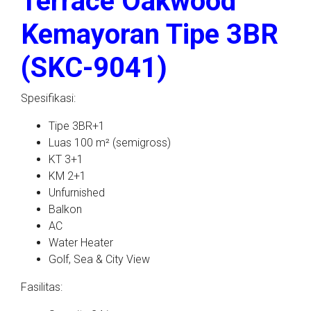
Terrace Oakwood
Kemayoran Tipe 3BR
(SKC-9041)
Spesifikasi:
Tipe 3BR+1
Luas 100 m² (semigross)
KT 3+1
KM 2+1
Unfurnished
Balkon
AC
Water Heater
Golf, Sea & City View
Fasilitas: