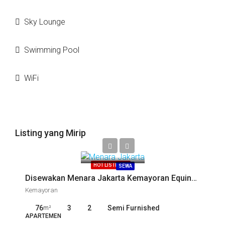
Sky Lounge
Swimming Pool
WiFi
Listing yang Mirip
Call
HOT LISTING!!!
SEWA
Disewakan Menara Jakarta Kemayoran Equinox 3BR (SKC-13258)
Kemayoran
76
3
2
Semi Furnished
m²
APARTEMEN