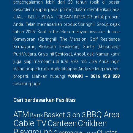
berpengalaman lebih dari 20 tahun (baik di pasar
sekunder maupun pasar primer) dalam memberikan jasa
JUAL – BELI – SEWA – DESAIN INTERIOR untuk properti
Anda. Telah memasarkan produk Springhill Group sejak
tahun 2005. Saat ini berfokus melayani investor di area
Kemayoran (Springhill, The Mansion, Golf Residence
Kemayoran, Blossom Residence), Sunter (khususnya
Puri Mutiara, Griya Inti Sentosa), Ancol, dsk. Namun kami
juga siap membantu di luar area tsb. Jika Anda ingin
listing properti milik Anda ataupun Anda sedang mencari
properti, silahkan hubungi
YONGKI – 0816 958 858
sekarang juga!
Cari berdasarkan Fasilitas
ATM
BBQ Area
Basket 3 on 3
Bank
Cable TV
Canteen
Children
Playground
Cluster
Cinema