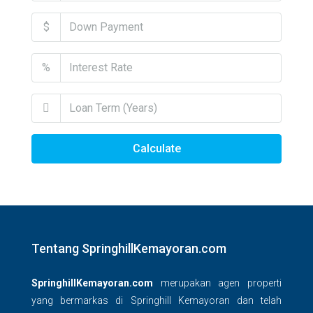
$
%
Calculate
Tentang SpringhillKemayoran.com
SpringhillKemayoran.com
merupakan agen properti
yang bermarkas di Springhill Kemayoran dan telah