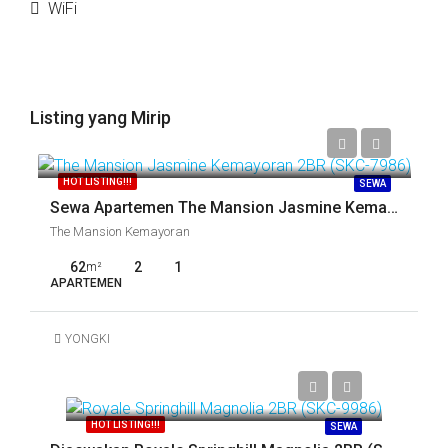
WiFi
Listing yang Mirip
Call
HOT LISTING!!!
SEWA
Sewa Apartemen The Mansion Jasmine Kemayoran 2BR (SKC-7986)
The Mansion Kemayoran
62
2
1
m²
APARTEMEN
YONGKI
Call
HOT LISTING!!!
SEWA