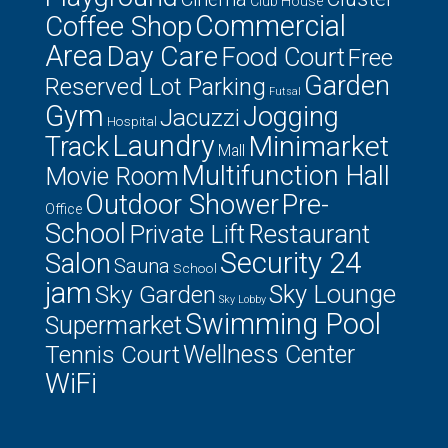
Club House
Commercial
Coffee Shop
Area
Day Care
Food Court
Free
Garden
Reserved Lot Parking
Futsal
Gym
Jogging
Jacuzzi
Hospital
Laundry
Minimarket
Track
Mall
Multifunction Hall
Movie Room
Outdoor Shower
Pre-
Office
School
Private Lift
Restaurant
Security 24
Salon
Sauna
School
jam
Sky Lounge
Sky Garden
Sky Lobby
Swimming Pool
Supermarket
Tennis Court
Wellness Center
WiFi