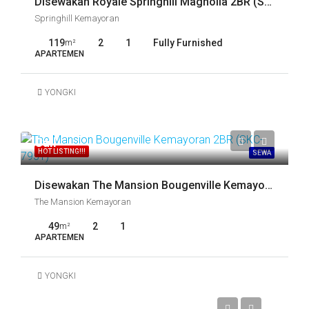
Disewakan Royale Springhill Magnolia 2BR (SKC-9986)
Springhill Kemayoran
119
2
1
Fully Furnished
m²
APARTEMEN
YONGKI
Call
HOT LISTING!!!
SEWA
Disewakan The Mansion Bougenville Kemayoran 2BR (SKC-7951)
The Mansion Kemayoran
49
2
1
m²
APARTEMEN
YONGKI