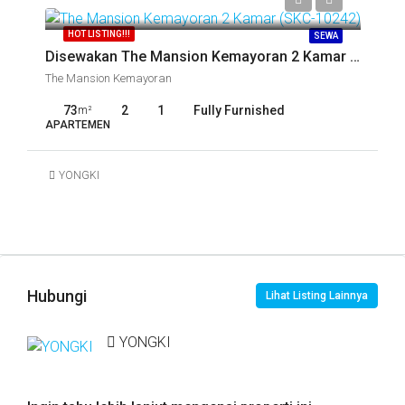
Call
HOT LISTING!!!
SEWA
Disewakan The Mansion Kemayoran 2 Kamar (SKC-10242)
The Mansion Kemayoran
73
2
1
Fully Furnished
m²
APARTEMEN
YONGKI
Hubungi
Lihat Listing Lainnya
YONGKI