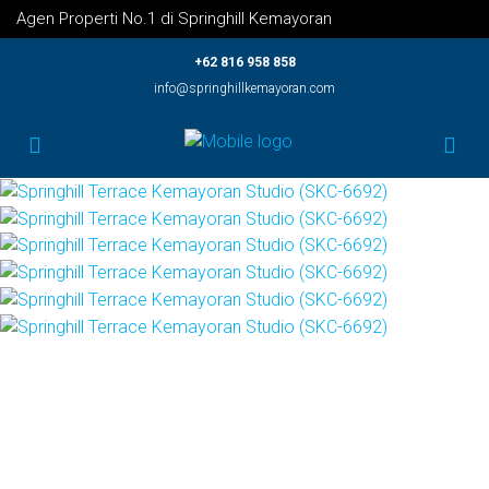
Agen Properti No.1 di Springhill Kemayoran
+62 816 958 858
info@springhillkemayoran.com