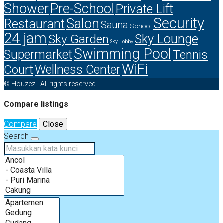
Shower
Pre-School
Private Lift
Security
Salon
Restaurant
Sauna
School
24 jam
Sky Lounge
Sky Garden
Sky Lobby
Swimming Pool
Supermarket
Tennis
WiFi
Court
Wellness Center
© Houzez - All rights reserved
Compare listings
Compare
Close
Search