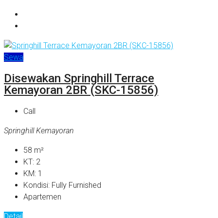
Sewa
Disewakan Springhill Terrace
Kemayoran 2BR (SKC-15856)
Call
Springhill Kemayoran
58
m²
KT:
2
KM:
1
Kondisi:
Fully Furnished
Apartemen
Detail