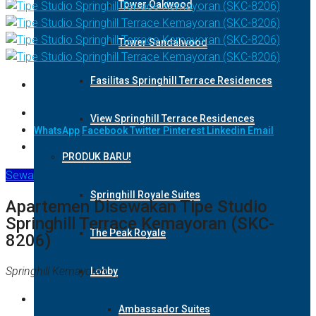
Tower Oakwood
Tower Sandalwood
Fasilitas Springhill Terrace Residences
View Springhill Terrace Residences
WhatsApp
Facebook
Twitter
Pinterest
Linkedin
Email
PRODUK BARU!
Sewa
Springhill Royale Suites
Apartemen Disewakan Tipe Studio
Springhill Terrace Kemayoran (SKC-
The Peak Royale
8206)
Springhill Kemayoran
Lobby
Ambassador Suites