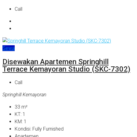
Call
Sewa
Disewakan Apartemen Springhill
Terrace Kemayoran Studio (SKC-7302)
Call
Springhill Kemayoran
33
m²
KT:
1
KM:
1
Kondisi:
Fully Furnished
Apartemen