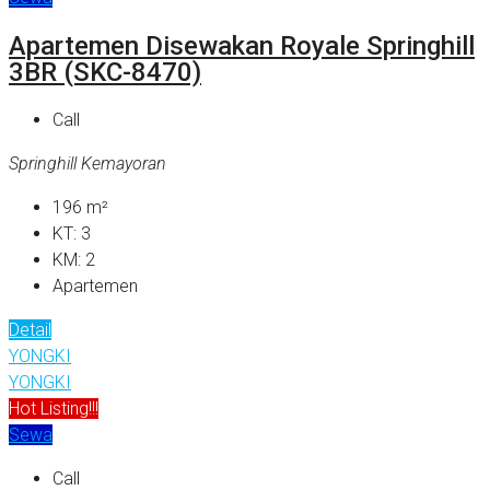
Apartemen Disewakan Royale Springhill
3BR (SKC-8470)
Call
Springhill Kemayoran
196
m²
KT:
3
KM:
2
Apartemen
Detail
YONGKI
YONGKI
Hot Listing!!!
Sewa
Call