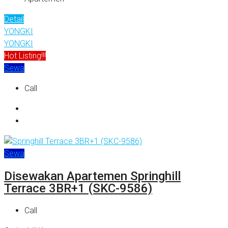
Detail
YONGKI
YONGKI
Hot Listing!!!
Sewa
Call
Sewa
Disewakan Apartemen Springhill
Terrace 3BR+1 (SKC-9586)
Call