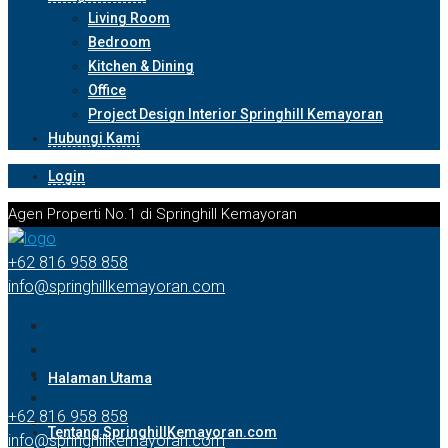
Living Room
Bedroom
Kitchen & Dining
Office
Project Design Interior Springhill Kemayoran
Hubungi Kami
Login
Agen Properti No.1 di Springhill Kemayoran
+62 816 958 858
info@springhillkemayoran.com
Halaman Utama
+62 816 958 858
Tentang SpringhillKemayoran.com
info@springhillkemayoran.com