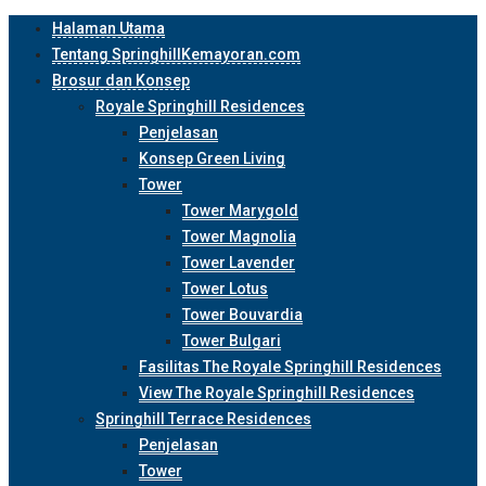
Halaman Utama
Tentang SpringhillKemayoran.com
Brosur dan Konsep
Royale Springhill Residences
Penjelasan
Konsep Green Living
Tower
Tower Marygold
Tower Magnolia
Tower Lavender
Tower Lotus
Tower Bouvardia
Tower Bulgari
Fasilitas The Royale Springhill Residences
View The Royale Springhill Residences
Springhill Terrace Residences
Penjelasan
Tower