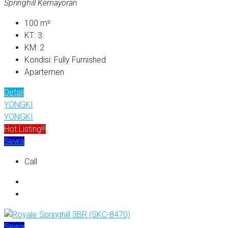
Springhill Kemayoran
100
m²
KT:
3
KM:
2
Kondisi:
Fully Furnished
Apartemen
Detail
YONGKI
YONGKI
Hot Listing!!!
Sewa
Call
Sewa