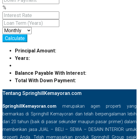
%
Calculate
Principal Amount:
Years:
Balance Payable With Interest:
Total With Down Payment:
Tentang SpringhillKemayoran.com
SpringhillKemayoran.com
merupakan agen properti yang
bermarkas di Springhill Kemayoran dan telah berpengalaman lebih
dari 20 tahun (baik di pasar sekunder maupun pasar primer) dalam
memberikan jasa JUAL – BELI – SEWA – DESAIN INTERIOR untuk
properti Anda. Telah memasarkan produk Springhill Group sejak