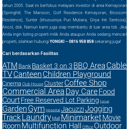
tahun 2005. Saat ini berfokus melayani investor di area Kemayoran
(Springhill, The Mansion, Golf Residence Kemayoran, Blossom
Residence), Sunter (khususnya Puri Mutiara, Griya Inti Sentosa),
Ancol, dsk. Namun kami juga siap membantu di luar area tsb. Jika
Anda ingin listing properti milik Anda ataupun Anda sedang mencari
properti, silahkan hubungi
YONGKI – 0816 958 858
sekarang juga!
Cari berdasarkan Fasilitas
Cable
ATM
BBQ Area
Basket 3 on 3
Bank
TV
Canteen
Children Playground
Coffee Shop
Cluster
Cinema
Club House
Commercial Area
Day Care
Food
Court
Free Reserved Lot Parking
Futsal
Gym
Garden
Jogging
Jacuzzi
Hospital
Laundry
Minimarket
Track
Movie
Mall
Multifunction Hall
Outdoor
Room
Office