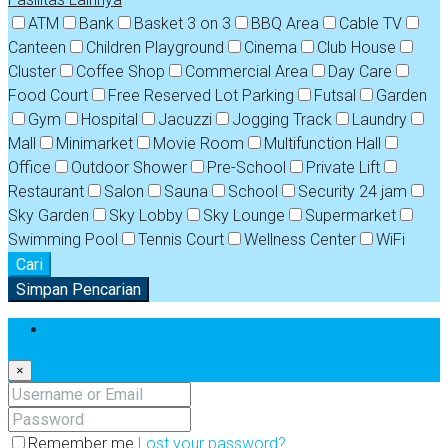
ATM
Bank
Basket 3 on 3
BBQ Area
Cable TV
Canteen
Children Playground
Cinema
Club House
Cluster
Coffee Shop
Commercial Area
Day Care
Food Court
Free Reserved Lot Parking
Futsal
Garden
Gym
Hospital
Jacuzzi
Jogging Track
Laundry
Mall
Minimarket
Movie Room
Multifunction Hall
Office
Outdoor Shower
Pre-School
Private Lift
Restaurant
Salon
Sauna
School
Security 24 jam
Sky Garden
Sky Lobby
Sky Lounge
Supermarket
Swimming Pool
Tennis Court
Wellness Center
WiFi
Cari
Simpan Pencarian
Login
×
Remember me
Lost your password?