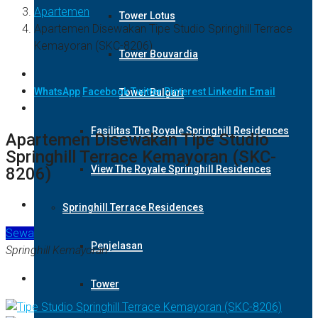
Apartemen
Tower Lotus
Apartemen Disewakan Tipe Studio Springhill Terrace
Kemayoran (SKC-8206)
Tower Bouvardia
WhatsApp
Facebook
Twitter
Pinterest
Linkedin
Email
Tower Bulgari
Fasilitas The Royale Springhill Residences
Apartemen Disewakan Tipe Studio
Springhill Terrace Kemayoran (SKC-
View The Royale Springhill Residences
8206)
Springhill Terrace Residences
Sewa
Penjelasan
Springhill Kemayoran
Tower