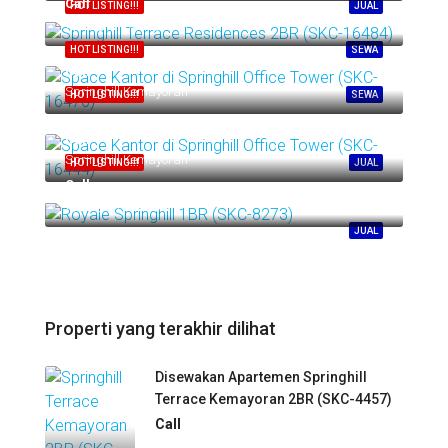
Call
HOT LISTING!!!
JUAL
Springhill Kemayoran
HOT LISTING!!!
SEWA
Call
Springhill Kemayoran
HOT LISTING!!!
SEWA
Call
Springhill Kemayoran
HOT LISTING!!!
JUAL
Call
Springhill Kemayoran
JUAL
Properti yang terakhir dilihat
Disewakan Apartemen Springhill
Terrace Kemayoran 2BR (SKC-4457)
Call