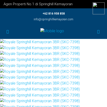
Agen Properti No.1 di Springhill Kemayoran
+62 816 958 858
info@springhillkemayoran.com