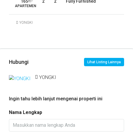
165
2
2
Fully Furnished
m²
APARTEMEN
YONGKI
Hubungi
Lihat Listing Lainnya
YONGKI
Ingin tahu lebih lanjut mengenai properti ini
Nama Lengkap