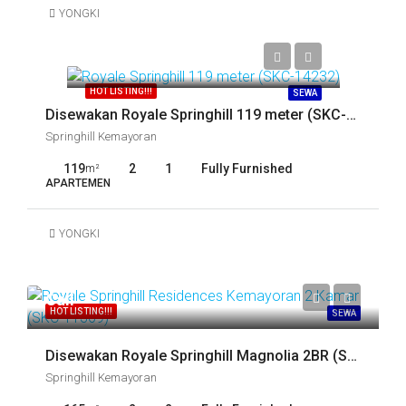
YONGKI
Call
HOT LISTING!!!
SEWA
Disewakan Royale Springhill 119 meter (SKC-14232)
Springhill Kemayoran
119
2
1
Fully Furnished
m²
APARTEMEN
YONGKI
Call
HOT LISTING!!!
SEWA
Disewakan Royale Springhill Magnolia 2BR (SKC-15042)
Springhill Kemayoran