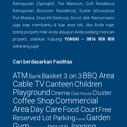
Kemayoran (Springhill, The Mansion, Golf Residence
Kemayoran, Blossom Residence), Sunter (khususnya
Puri Mutiara, Griya Inti Sentosa), Ancol, dsk. Namun kami
juga siap membantu di luar area tsb. Jika Anda ingin
listing properti milik Anda ataupun Anda sedang mencari
properti, silahkan hubungi
YONGKI – 0816 958 858
sekarang juga!
Cari berdasarkan Fasilitas
ATM
BBQ Area
Basket 3 on 3
Bank
Cable TV
Canteen
Children
Playground
Cluster
Cinema
Club House
Commercial
Coffee Shop
Area
Day Care
Food Court
Free
Garden
Reserved Lot Parking
Futsal
Gym
Jogging
Jacuzzi