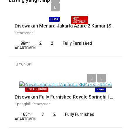
Call
HOT
SEWA
LISTING!!!
Disewakan Menara Jakarta Azure 2 Kamar (SKC-14843)
Kemayoran
88
2
2
Fully Furnished
m²
APARTEMEN
YONGKI
Call
HOT LISTING!!!
SEWA
Disewakan Fully Furnished Royale Springhill Magnolia 3BR (SKC-9448)
Springhill Kemayoran
165
3
2
Fully Furnished
m²
APARTEMEN