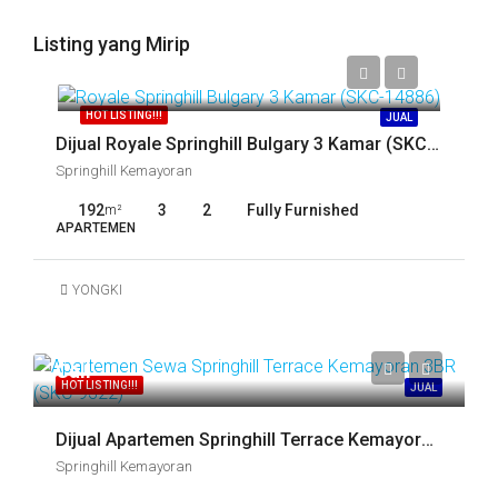
Listing yang Mirip
Call
HOT LISTING!!!
JUAL
Dijual Royale Springhill Bulgary 3 Kamar (SKC-14922)
Springhill Kemayoran
192
3
2
Fully Furnished
m²
APARTEMEN
YONGKI
Call
HOT LISTING!!!
JUAL
Dijual Apartemen Springhill Terrace Kemayoran 2 Kamar (SKC-9618)
Springhill Kemayoran