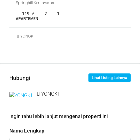
Springhill Kemayoran
119
2
1
m²
APARTEMEN
YONGKI
Hubungi
Lihat Listing Lainnya
YONGKI
Ingin tahu lebih lanjut mengenai properti ini
Nama Lengkap