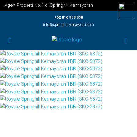
Agen Properti No.1 di Springhill Kemayoran
+62 816 958 858
info@springhillkemayoran.com