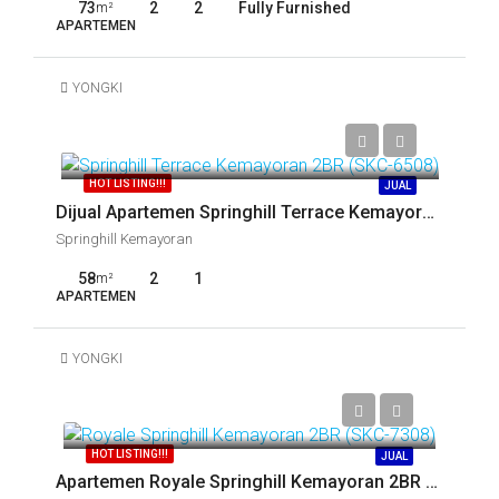
73
2
2
Fully Furnished
m²
APARTEMEN
YONGKI
Call
HOT LISTING!!!
JUAL
Dijual Apartemen Springhill Terrace Kemayoran 2BR (SKC-6508)
Springhill Kemayoran
58
2
1
m²
APARTEMEN
YONGKI
Call
HOT LISTING!!!
JUAL
Apartemen Royale Springhill Kemayoran 2BR Dijual (SKC-8029)