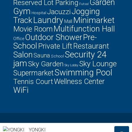
Garden
Reserved Lot Parking
Futsal
Gym
Jogging
Jacuzzi
Hospital
Laundry
Minimarket
Track
Mall
Multifunction Hall
Movie Room
Outdoor Shower
Pre-
Office
School
Private Lift
Restaurant
Security 24
Salon
Sauna
School
jam
Sky Lounge
Sky Garden
Sky Lobby
Swimming Pool
Supermarket
Tennis Court
Wellness Center
WiFi
© Houzez - All rights reserved
YONGKI