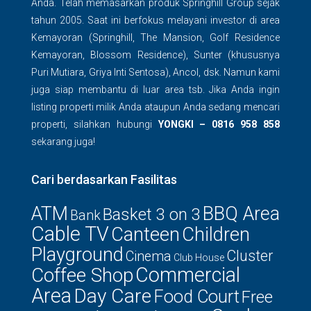
Anda. Telah memasarkan produk Springhill Group sejak
tahun 2005. Saat ini berfokus melayani investor di area
Kemayoran (Springhill, The Mansion, Golf Residence
Kemayoran, Blossom Residence), Sunter (khususnya
Puri Mutiara, Griya Inti Sentosa), Ancol, dsk. Namun kami
juga siap membantu di luar area tsb. Jika Anda ingin
listing properti milik Anda ataupun Anda sedang mencari
properti, silahkan hubungi
YONGKI – 0816 958 858
sekarang juga!
Cari berdasarkan Fasilitas
ATM
BBQ Area
Basket 3 on 3
Bank
Cable TV
Canteen
Children
Playground
Cluster
Cinema
Club House
Commercial
Coffee Shop
Area
Day Care
Food Court
Free