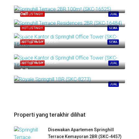
Springhill Kemayoran
Call
HOT LISTING!!!
JUAL
Springhill Kemayoran
HOT LISTING!!!
SEWA
Call
Springhill Kemayoran
HOT LISTING!!!
SEWA
Call
Springhill Kemayoran
HOT LISTING!!!
JUAL
Call
Springhill Kemayoran
JUAL
Properti yang terakhir dilihat
Disewakan Apartemen Springhill
Terrace Kemayoran 2BR (SKC-4457)