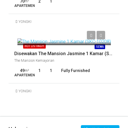
70
2
1
m²
APARTEMEN
YONGKI
Call
HOT LISTING!!!
SEWA
Disewakan The Mansion Jasmine 1 Kamar (SKC-10208)
The Mansion Kemayoran
49
1
1
Fully Furnished
m²
APARTEMEN
YONGKI