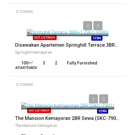
YONGKI
Call
HOT LISTING!!!
SEWA
Disewakan Apartemen Springhill Terrace 3BR+1 (SKC-9586)
Springhill Kemayoran
100
3
2
Fully Furnished
m²
APARTEMEN
YONGKI
Call
HOT LISTING!!!
SEWA
The Mansion Kemayoran 2BR Sewa (SKC-7901)
The Mansion Kemayoran