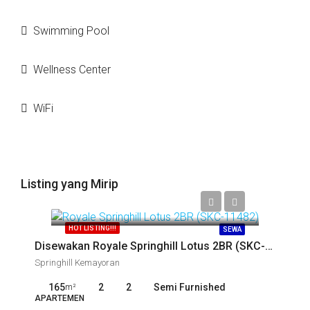
Swimming Pool
Wellness Center
WiFi
Listing yang Mirip
Call
HOT LISTING!!!
SEWA
Disewakan Royale Springhill Lotus 2BR (SKC-11482)
Springhill Kemayoran
165
2
2
Semi Furnished
m²
APARTEMEN