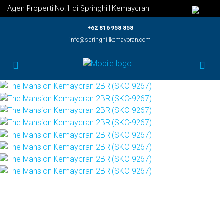
Agen Properti No.1 di Springhill Kemayoran
+62 816 958 858
info@springhillkemayoran.com