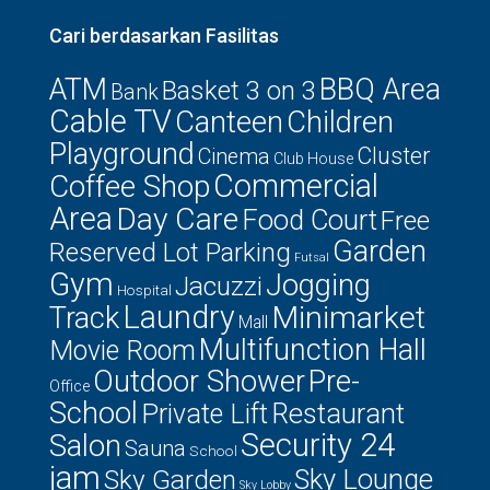
Cari berdasarkan Fasilitas
ATM
BBQ Area
Basket 3 on 3
Bank
Cable TV
Canteen
Children
Playground
Cluster
Cinema
Club House
Commercial
Coffee Shop
Area
Day Care
Food Court
Free
Garden
Reserved Lot Parking
Futsal
Gym
Jogging
Jacuzzi
Hospital
Laundry
Minimarket
Track
Mall
Multifunction Hall
Movie Room
Outdoor Shower
Pre-
Office
School
Private Lift
Restaurant
Security 24
Salon
Sauna
School
jam
Sky Lounge
Sky Garden
Sky Lobby