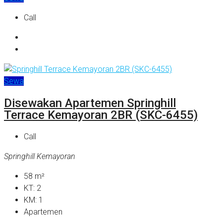
Call
Sewa
Disewakan Apartemen Springhill
Terrace Kemayoran 2BR (SKC-6455)
Call
Springhill Kemayoran
58
m²
KT:
2
KM:
1
Apartemen