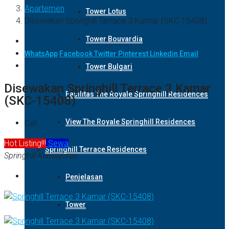
Apartemen
Tower Lotus
Disewakan Springhill Terrace 3 Kamar (SKC-15408)
Tower Bouvardia
WhatsApp
Facebook
Twitter
Pinterest
Linkedin
Email
Tower Bulgari
Disewakan Springhill Terrace 3 Kamar
Fasilitas The Royale Springhill Residences
(SKC-15408)
View The Royale Springhill Residences
Call
Hot Listing!!!
Sewa
Springhill Terrace Residences
Springhill Kemayoran
Penjelasan
Tower