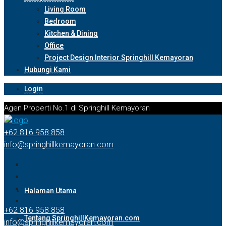
Living Room
Bedroom
Kitchen & Dining
Office
Project Design Interior Springhill Kemayoran
Hubungi Kami
Login
Agen Properti No.1 di Springhill Kemayoran
+62 816 958 858
info@springhillkemayoran.com
Halaman Utama
+62 816 958 858
Tentang SpringhillKemayoran.com
info@springhillkemayoran.com