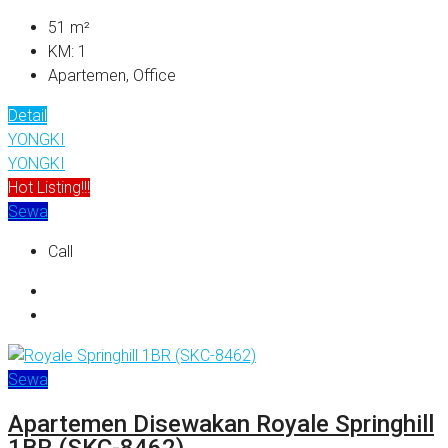
51
m²
KM:
1
Apartemen, Office
Detail
YONGKI
YONGKI
Hot Listing!!!
Sewa
Call
Sewa
Apartemen Disewakan Royale Springhill
1BR (SKC-8462)