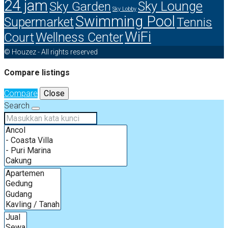
24 jam
Sky Lounge
Sky Garden
Sky Lobby
Swimming Pool
Supermarket
Tennis
WiFi
Court
Wellness Center
© Houzez - All rights reserved
Compare listings
Compare
Close
Search