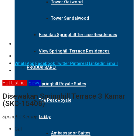
Tower Oakwood
Tower Sandalwood
Fasilitas Springhill Terrace Residences
View Springhill Terrace Residences
WhatsApp
Facebook
Twitter
Pinterest
Linkedin
Email
PRODUK BARU!
Hot Listing!!!
Sewa
Springhill Royale Suites
Disewakan Springhill Terrace 3 Kamar
The Peak Royale
(SKC-15408)
Springhill Kemayoran
Lobby
Call
Ambassador Suites