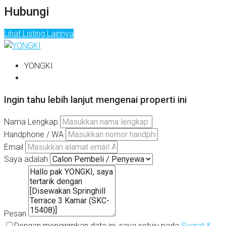
Hubungi
Lihat Listing Lainnya
YONGKI
Ingin tahu lebih lanjut mengenai properti ini
Nama Lengkap
Handphone / WA
Email
Saya adalah
Pesan
Dengan mengirimkan data ini, saya setuju pada
Syarat &