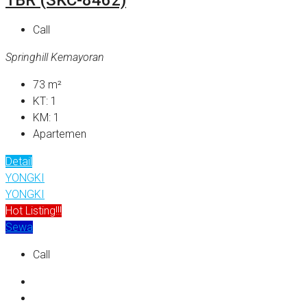
Call
Springhill Kemayoran
73
m²
KT:
1
KM:
1
Apartemen
Detail
YONGKI
YONGKI
Hot Listing!!!
Sewa
Call