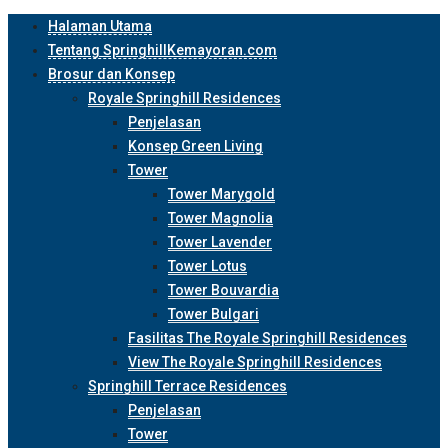
Halaman Utama
Tentang SpringhillKemayoran.com
Brosur dan Konsep
Royale Springhill Residences
Penjelasan
Konsep Green Living
Tower
Tower Marygold
Tower Magnolia
Tower Lavender
Tower Lotus
Tower Bouvardia
Tower Bulgari
Fasilitas The Royale Springhill Residences
View The Royale Springhill Residences
Springhill Terrace Residences
Penjelasan
Tower