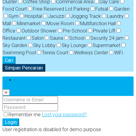
Cluster
Coffee Shop
Commercial Area
Day Care
Food Court
Free Reserved Lot Parking
Futsal
Garden
Gym
Hospital
Jacuzzi
Jogging Track
Laundry
Mall
Minimarket
Movie Room
Multifunction Hall
Office
Outdoor Shower
Pre-School
Private Lift
Restaurant
Salon
Sauna
School
Security 24 jam
Sky Garden
Sky Lobby
Sky Lounge
Supermarket
Swimming Pool
Tennis Court
Wellness Center
WiFi
Cari
Simpan Pencarian
Login
×
Remember me
Lost your password?
Login
User registration is disabled for demo purpose.