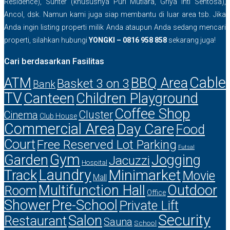
Residence), Sunter (khususnya Puri Mutiara, Griya Inti Sentosa),
Ancol, dsk. Namun kami juga siap membantu di luar area tsb. Jika
Anda ingin listing properti milik Anda ataupun Anda sedang mencari
properti, silahkan hubungi
YONGKI – 0816 958 858
sekarang juga!
Cari berdasarkan Fasilitas
Cable
ATM
BBQ Area
Basket 3 on 3
Bank
TV
Canteen
Children Playground
Coffee Shop
Cluster
Cinema
Club House
Commercial Area
Day Care
Food
Court
Free Reserved Lot Parking
Futsal
Gym
Garden
Jogging
Jacuzzi
Hospital
Laundry
Minimarket
Track
Movie
Mall
Multifunction Hall
Outdoor
Room
Office
Shower
Pre-School
Private Lift
Security
Salon
Restaurant
Sauna
School