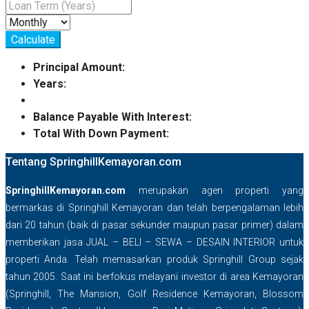
Calculate
Principal Amount:
Years:
Balance Payable With Interest:
Total With Down Payment:
Tentang SpringhillKemayoran.com
SpringhillKemayoran.com
merupakan agen properti yang
bermarkas di Springhill Kemayoran dan telah berpengalaman lebih
dari 20 tahun (baik di pasar sekunder maupun pasar primer) dalam
memberikan jasa JUAL – BELI – SEWA – DESAIN INTERIOR untuk
properti Anda. Telah memasarkan produk Springhill Group sejak
tahun 2005. Saat ini berfokus melayani investor di area Kemayoran
(Springhill, The Mansion, Golf Residence Kemayoran, Blossom