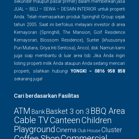
sekunder maupun pasar primer) dalam memberikan jasa
JUAL – BELI – SEWA – DESAIN INTERIOR untuk properti
Anda. Telah memasarkan produk Springhill Group sejak
tahun 2005. Saat ini berfokus melayani investor di area
Kemayoran (Springhill, The Mansion, Golf Residence
Kemayoran, Blossom Residence), Sunter (khususnya
Puri Mutiara, Griya Inti Sentosa), Ancol, dsk. Namun kami
juga siap membantu di luar area tsb. Jika Anda ingin
listing properti milik Anda ataupun Anda sedang mencari
properti, silahkan hubungi
YONGKI – 0816 958 858
sekarang juga!
Cari berdasarkan Fasilitas
ATM
BBQ Area
Basket 3 on 3
Bank
Cable TV
Canteen
Children
Playground
Cluster
Cinema
Club House
Commercial
Coffee Shop