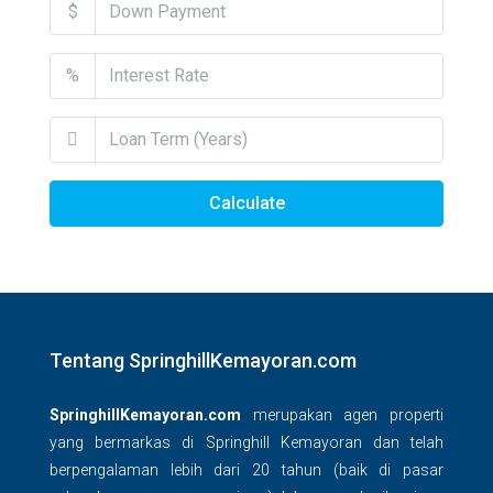
$
%
Calculate
Tentang SpringhillKemayoran.com
SpringhillKemayoran.com
merupakan agen properti
yang bermarkas di Springhill Kemayoran dan telah
berpengalaman lebih dari 20 tahun (baik di pasar