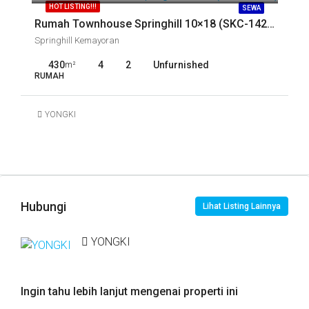
HOT LISTING!!!
SEWA
Rumah Townhouse Springhill 10×18 (SKC-14244)
Springhill Kemayoran
430
4
2
Unfurnished
m²
RUMAH
YONGKI
Hubungi
Lihat Listing Lainnya
YONGKI
Ingin tahu lebih lanjut mengenai properti ini