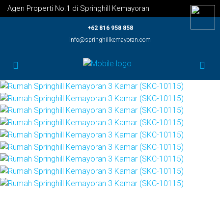
Agen Properti No.1 di Springhill Kemayoran
+62 816 958 858
info@springhillkemayoran.com