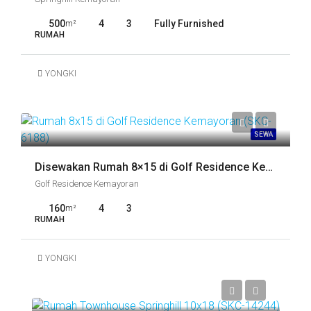
500
4
3
Fully Furnished
m²
RUMAH
YONGKI
SEWA
Disewakan Rumah 8×15 di Golf Residence Kemayoran (SKC-6188)
Golf Residence Kemayoran
160
4
3
m²
RUMAH
YONGKI
Call