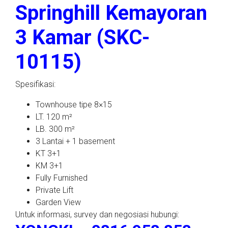
Springhill Kemayoran
3 Kamar (SKC-
10115)
Spesifikasi:
Townhouse tipe 8×15
LT. 120 m²
LB. 300 m²
3 Lantai + 1 basement
KT 3+1
KM 3+1
Fully Furnished
Private Lift
Garden View
Untuk informasi, survey dan negosiasi hubungi: