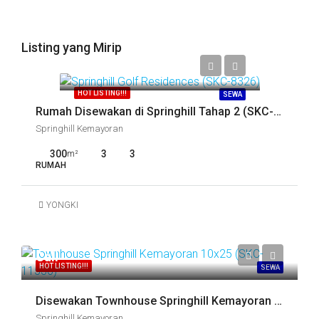
Listing yang Mirip
Call
HOT LISTING!!!
SEWA
Rumah Disewakan di Springhill Tahap 2 (SKC-8398)
Springhill Kemayoran
300
3
3
m²
RUMAH
YONGKI
Call
HOT LISTING!!!
SEWA
Disewakan Townhouse Springhill Kemayoran 10×25 (SKC-11536)
Springhill Kemayoran