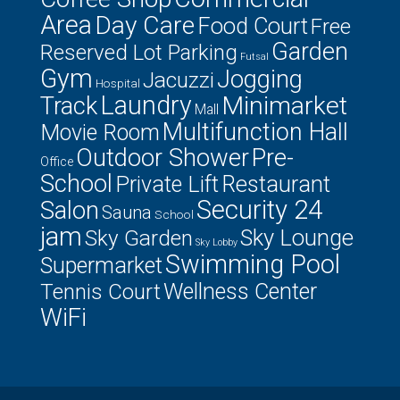
Area
Day Care
Food Court
Free
Garden
Reserved Lot Parking
Futsal
Gym
Jogging
Jacuzzi
Hospital
Laundry
Minimarket
Track
Mall
Multifunction Hall
Movie Room
Outdoor Shower
Pre-
Office
School
Private Lift
Restaurant
Security 24
Salon
Sauna
School
jam
Sky Lounge
Sky Garden
Sky Lobby
Swimming Pool
Supermarket
Tennis Court
Wellness Center
WiFi