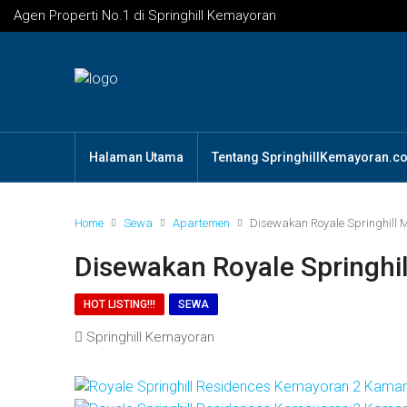
Agen Properti No.1 di Springhill Kemayoran
Halaman Utama
Tentang SpringhillKemayoran.c
Home
Sewa
Apartemen
Disewakan Royale Springhill 
Disewakan Royale Springhi
HOT LISTING!!!
SEWA
Springhill Kemayoran