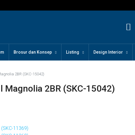
om
Brosur dan Konsep
Listing
Design Interior
Magnolia 2BR (SKC-15042)
ll Magnolia 2BR (SKC-15042)