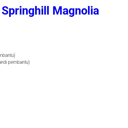
Springhill Magnolia
embantu)
andi pembantu)