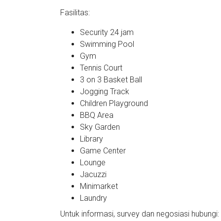
Fasilitas:
Security 24 jam
Swimming Pool
Gym
Tennis Court
3 on 3 Basket Ball
Jogging Track
Children Playground
BBQ Area
Sky Garden
Library
Game Center
Lounge
Jacuzzi
Minimarket
Laundry
Untuk informasi, survey dan negosiasi hubungi: