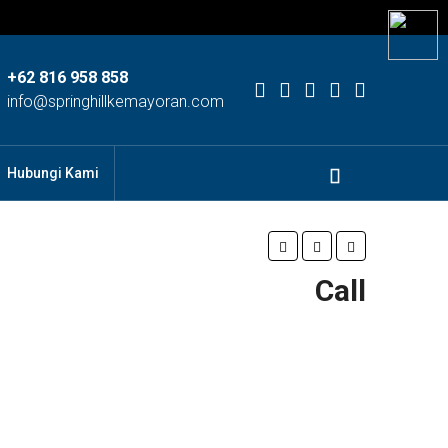
+62 816 958 858
info@springhillkemayoran.com
Hubungi Kami
Call