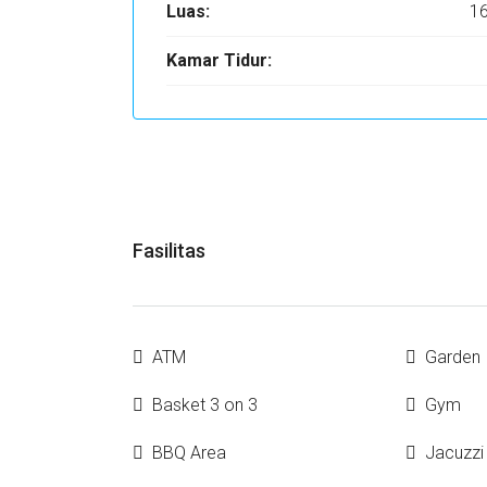
Luas:
1
Kamar Tidur:
Fasilitas
ATM
Garden
Basket 3 on 3
Gym
BBQ Area
Jacuzzi