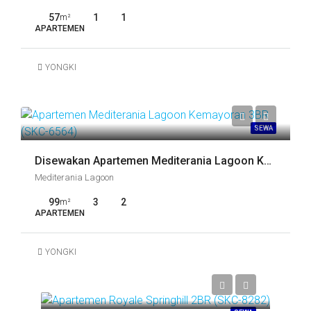
57
1
1
m²
APARTEMEN
YONGKI
SEWA
Disewakan Apartemen Mediterania Lagoon Kemayoran 3BR (SKC-6574)
Mediterania Lagoon
99
3
2
m²
APARTEMEN
YONGKI
Call