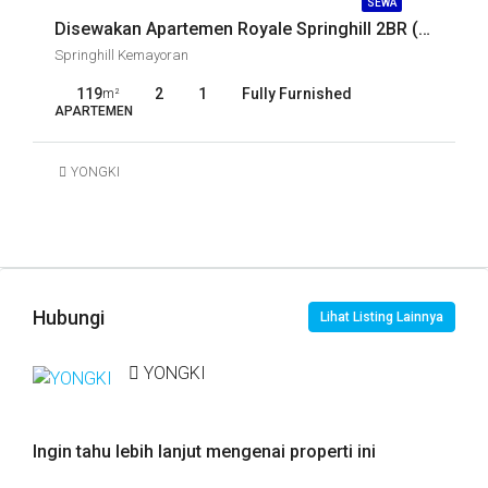
SEWA
Disewakan Apartemen Royale Springhill 2BR (SKC-8282)
Springhill Kemayoran
119
2
1
Fully Furnished
m²
APARTEMEN
YONGKI
Hubungi
Lihat Listing Lainnya
YONGKI
Ingin tahu lebih lanjut mengenai properti ini