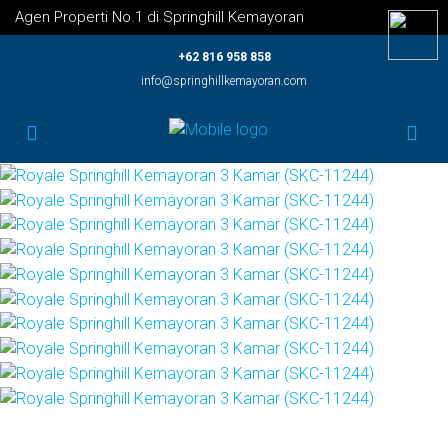
Agen Properti No.1 di Springhill Kemayoran
+62 816 958 858
info@springhillkemayoran.com