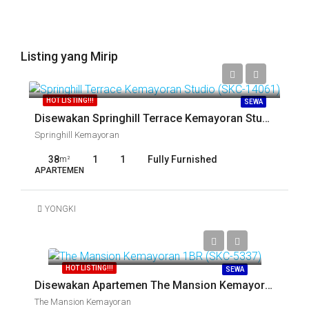
Listing yang Mirip
Call
HOT LISTING!!!
SEWA
Disewakan Springhill Terrace Kemayoran Studio (SKC-14061)
Springhill Kemayoran
38
1
1
Fully Furnished
m²
APARTEMEN
YONGKI
Call
HOT LISTING!!!
SEWA
Disewakan Apartemen The Mansion Kemayoran 1BR (SKC-5337)
The Mansion Kemayoran