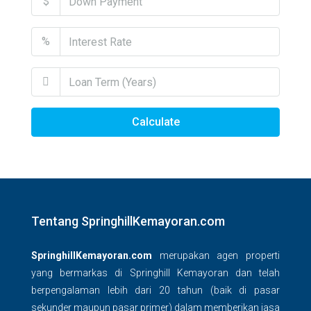
$
%
Calculate
Tentang SpringhillKemayoran.com
SpringhillKemayoran.com
merupakan agen properti
yang bermarkas di Springhill Kemayoran dan telah
berpengalaman lebih dari 20 tahun (baik di pasar
sekunder maupun pasar primer) dalam memberikan jasa