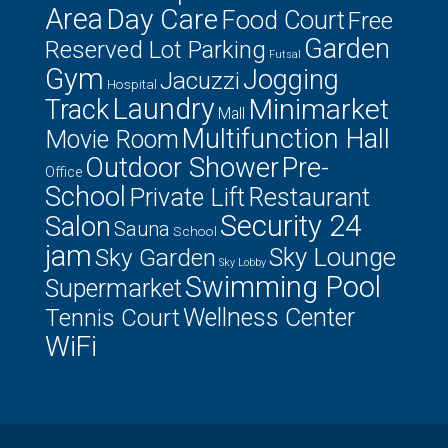
Area
Day Care
Food Court
Free
Garden
Reserved Lot Parking
Futsal
Gym
Jogging
Jacuzzi
Hospital
Laundry
Minimarket
Track
Mall
Multifunction Hall
Movie Room
Outdoor Shower
Pre-
Office
School
Private Lift
Restaurant
Security 24
Salon
Sauna
School
jam
Sky Lounge
Sky Garden
Sky Lobby
Swimming Pool
Supermarket
Tennis Court
Wellness Center
WiFi