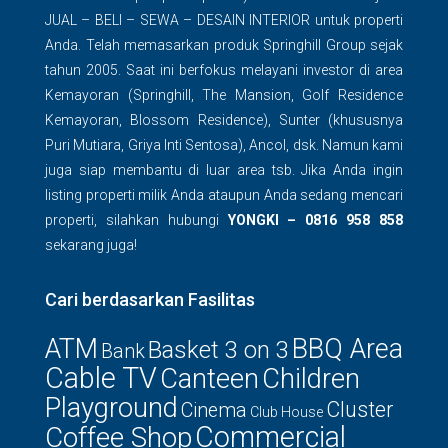
JUAL – BELI – SEWA – DESAIN INTERIOR untuk properti
Anda. Telah memasarkan produk Springhill Group sejak
tahun 2005. Saat ini berfokus melayani investor di area
Kemayoran (Springhill, The Mansion, Golf Residence
Kemayoran, Blossom Residence), Sunter (khususnya
Puri Mutiara, Griya Inti Sentosa), Ancol, dsk. Namun kami
juga siap membantu di luar area tsb. Jika Anda ingin
listing properti milik Anda ataupun Anda sedang mencari
properti, silahkan hubungi
YONGKI – 0816 958 858
sekarang juga!
Cari berdasarkan Fasilitas
ATM
BBQ Area
Basket 3 on 3
Bank
Cable TV
Canteen
Children
Playground
Cluster
Cinema
Club House
Commercial
Coffee Shop