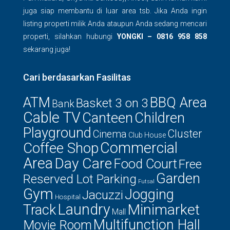
juga siap membantu di luar area tsb. Jika Anda ingin
listing properti milik Anda ataupun Anda sedang mencari
properti, silahkan hubungi
YONGKI – 0816 958 858
sekarang juga!
Cari berdasarkan Fasilitas
ATM
BBQ Area
Basket 3 on 3
Bank
Cable TV
Canteen
Children
Playground
Cluster
Cinema
Club House
Commercial
Coffee Shop
Area
Day Care
Food Court
Free
Garden
Reserved Lot Parking
Futsal
Gym
Jogging
Jacuzzi
Hospital
Laundry
Minimarket
Track
Mall
Multifunction Hall
Movie Room