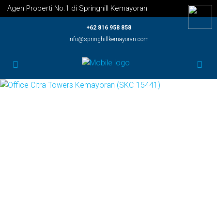
Agen Properti No.1 di Springhill Kemayoran
+62 816 958 858
info@springhillkemayoran.com