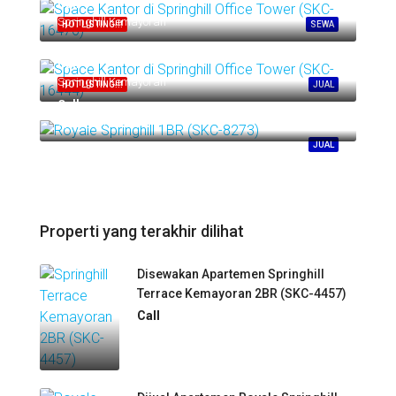
Call
Springhill Kemayoran
HOT LISTING!!!
SEWA
Call
Springhill Kemayoran
HOT LISTING!!!
JUAL
Call
Springhill Kemayoran
JUAL
Properti yang terakhir dilihat
Disewakan Apartemen Springhill
Terrace Kemayoran 2BR (SKC-4457)
Call