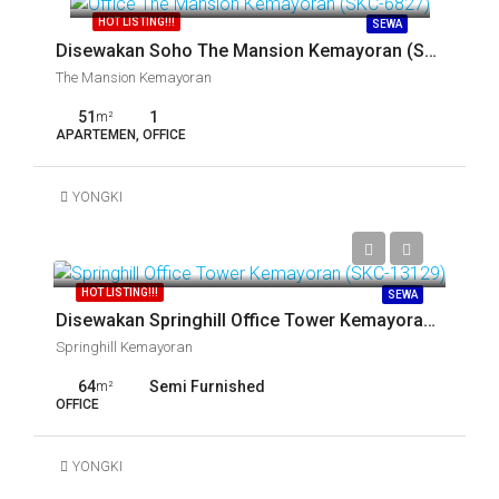
HOT LISTING!!!
SEWA
Disewakan Soho The Mansion Kemayoran (SKC-6836)
The Mansion Kemayoran
51
1
m²
APARTEMEN, OFFICE
YONGKI
Call
HOT LISTING!!!
SEWA
Disewakan Springhill Office Tower Kemayoran (SKC-13129)
Springhill Kemayoran
64
Semi Furnished
m²
OFFICE
YONGKI