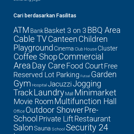
Cari berdasarkan Fasilitas
ATM
BBQ Area
Basket 3 on 3
Bank
Cable TV
Canteen
Children
Playground
Cluster
Cinema
Club House
Commercial
Coffee Shop
Area
Day Care
Food Court
Free
Garden
Reserved Lot Parking
Futsal
Gym
Jogging
Jacuzzi
Hospital
Laundry
Minimarket
Track
Mall
Multifunction Hall
Movie Room
Outdoor Shower
Pre-
Office
School
Private Lift
Restaurant
Security 24
Salon
Sauna
School