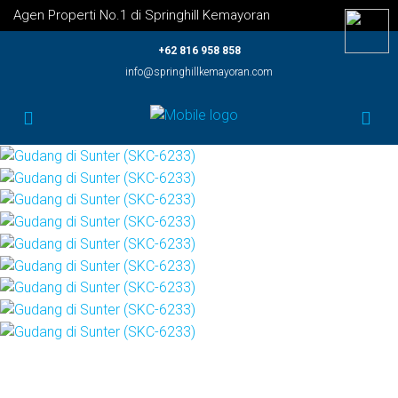
Agen Properti No.1 di Springhill Kemayoran
+62 816 958 858
info@springhillkemayoran.com