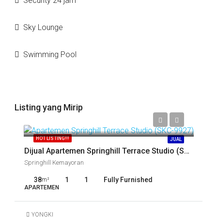
Security 24 jam
Sky Lounge
Swimming Pool
Listing yang Mirip
Call
HOT LISTING!!!
JUAL
Dijual Apartemen Springhill Terrace Studio (SKC-9927)
Springhill Kemayoran
38
1
1
Fully Furnished
m²
APARTEMEN
YONGKI