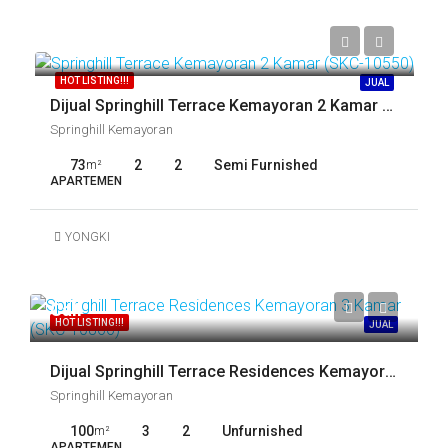
Call
HOT LISTING!!!
JUAL
Dijual Springhill Terrace Kemayoran 2 Kamar (SKC-10550)
Springhill Kemayoran
73
2
2
Semi Furnished
m²
APARTEMEN
YONGKI
Call
HOT LISTING!!!
JUAL
Dijual Springhill Terrace Residences Kemayoran 3 Kamar (SKC-10866)
Springhill Kemayoran
100
3
2
Unfurnished
m²
APARTEMEN