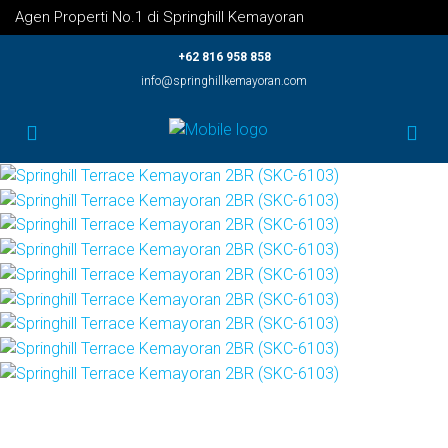
Agen Properti No.1 di Springhill Kemayoran
+62 816 958 858
info@springhillkemayoran.com