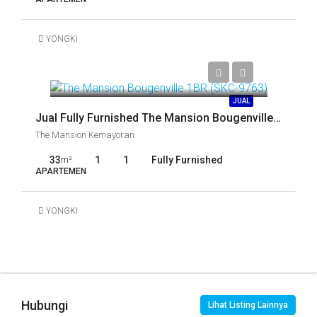
YONGKI
JUAL
Jual Fully Furnished The Mansion Bougenville 1BR (SKC-9763)
The Mansion Kemayoran
33
1
1
Fully Furnished
m²
APARTEMEN
YONGKI
Hubungi
Lihat Listing Lainnya