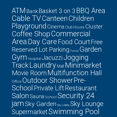
ATM
BBQ Area
Basket 3 on 3
Bank
Cable TV
Canteen
Children
Playground
Cluster
Cinema
Club House
Commercial
Coffee Shop
Area
Day Care
Food Court
Free
Garden
Reserved Lot Parking
Futsal
Gym
Jogging
Jacuzzi
Hospital
Laundry
Minimarket
Track
Mall
Multifunction Hall
Movie Room
Outdoor Shower
Pre-
Office
School
Private Lift
Restaurant
Security 24
Salon
Sauna
School
jam
Sky Lounge
Sky Garden
Sky Lobby
Swimming Pool
Supermarket