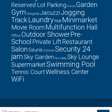
Garden
Reserved Lot Parking
Futsal
Gym
Jogging
Jacuzzi
Hospital
Laundry
Minimarket
Track
Mall
Multifunction Hall
Movie Room
Outdoor Shower
Pre-
Office
School
Private Lift
Restaurant
Security 24
Salon
Sauna
School
jam
Sky Lounge
Sky Garden
Sky Lobby
Swimming Pool
Supermarket
Tennis Court
Wellness Center
WiFi
© Houzez - All rights reserved