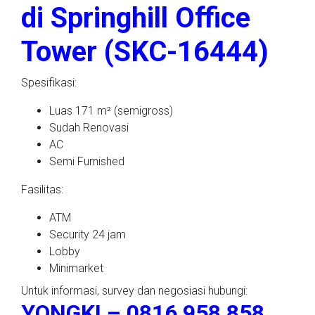
di Springhill Office
Tower (SKC-16444)
Spesifikasi:
Luas 171 m² (semigross)
Sudah Renovasi
AC
Semi Furnished
Fasilitas:
ATM
Security 24 jam
Lobby
Minimarket
Untuk informasi, survey dan negosiasi hubungi:
YONGKI – 0816 958 858