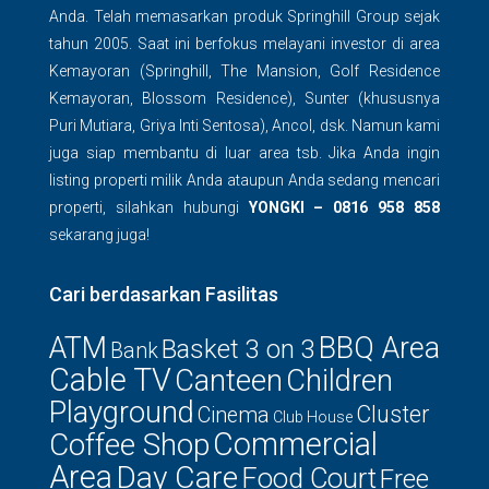
Anda. Telah memasarkan produk Springhill Group sejak
tahun 2005. Saat ini berfokus melayani investor di area
Kemayoran (Springhill, The Mansion, Golf Residence
Kemayoran, Blossom Residence), Sunter (khususnya
Puri Mutiara, Griya Inti Sentosa), Ancol, dsk. Namun kami
juga siap membantu di luar area tsb. Jika Anda ingin
listing properti milik Anda ataupun Anda sedang mencari
properti, silahkan hubungi
YONGKI – 0816 958 858
sekarang juga!
Cari berdasarkan Fasilitas
ATM
BBQ Area
Basket 3 on 3
Bank
Cable TV
Canteen
Children
Playground
Cluster
Cinema
Club House
Commercial
Coffee Shop
Area
Day Care
Food Court
Free