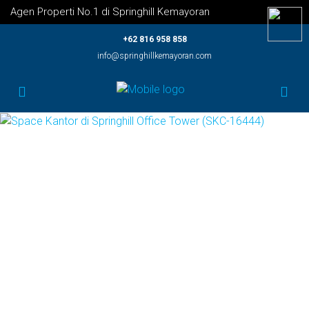
Agen Properti No.1 di Springhill Kemayoran
+62 816 958 858
info@springhillkemayoran.com