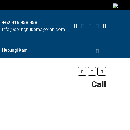
+62 816 958 858
info@springhillkemayoran.com
Hubungi Kami
Call