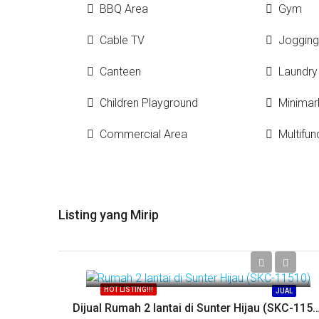
BBQ Area
Gym
Cable TV
Jogging
Canteen
Laundry
Children Playground
Minimar
Commercial Area
Multifun
Listing yang Mirip
Call
HOT LISTING!!!
JUAL
Dijual Rumah 2 lantai di Sunter Hijau (S