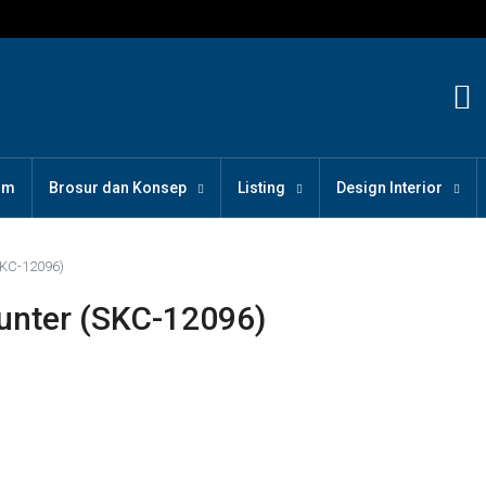
om
Brosur dan Konsep
Listing
Design Interior
SKC-12096)
unter (SKC-12096)