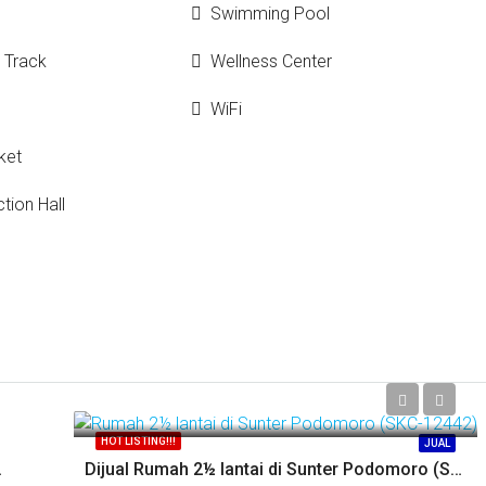
Swimming Pool
 Track
Wellness Center
WiFi
ket
ction Hall
Call
HOT LISTING!!!
JUAL
KC-11510)
Dijual Rumah 2½ lantai di Sunter Podomoro (SKC-12442)