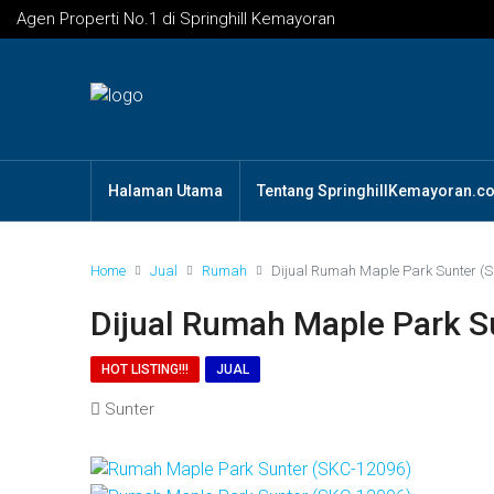
Agen Properti No.1 di Springhill Kemayoran
Halaman Utama
Tentang SpringhillKemayoran.c
Home
Jual
Rumah
Dijual Rumah Maple Park Sunter (
Dijual Rumah Maple Park S
HOT LISTING!!!
JUAL
Sunter