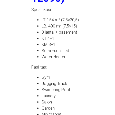
Spesifikasi:
LT. 154 m² (7,5×20,5)
LB. 400 m² (7,5×15)
3 lantai + basement
KT 4+1
KM 3+1
Semi Furnished
Water Heater
Fasilitas:
Gym
Jogging Track
Swimming Pool
Laundry
Salon
Garden
Minimarket