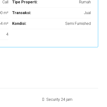
Call
Tipe Properti:
Rumah
00 m²
Transaksi:
Jual
54 m²
Kondisi:
Semi Furnished
4
Security 24 jam