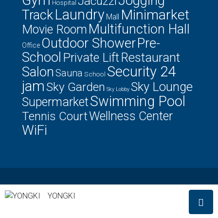
Jogging
Jacuzzi
Hospital
Laundry
Minimarket
Track
Mall
Multifunction Hall
Movie Room
Outdoor Shower
Pre-
Office
School
Private Lift
Restaurant
Security 24
Salon
Sauna
School
jam
Sky Lounge
Sky Garden
Sky Lobby
Swimming Pool
Supermarket
Tennis Court
Wellness Center
WiFi
© Houzez - All rights reserved
YONGKI