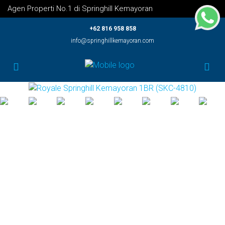
Agen Properti No.1 di Springhill Kemayoran
+62 816 958 858
info@springhillkemayoran.com