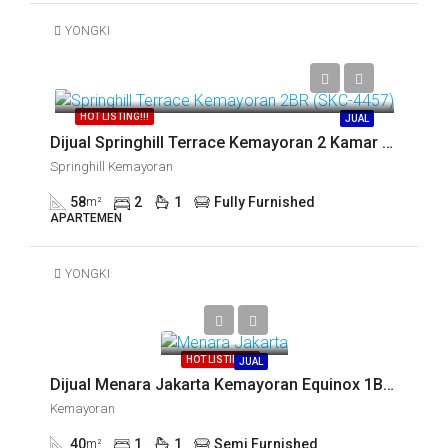
YONGKI
Call
HOT LISTING!!!
JUAL
Dijual Springhill Terrace Kemayoran 2 Kamar (SKC-10166)
Springhill Kemayoran
58
2
1
Fully Furnished
m²
APARTEMEN
YONGKI
Call
HOT LISTING!!!
JUAL
Dijual Menara Jakarta Kemayoran Equinox 1BR (SKC-13577)
Kemayoran
40
1
1
Semi Furnished
m²