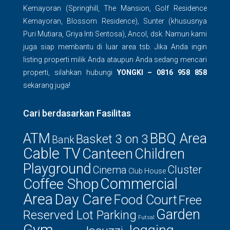
Kemayoran (Springhill, The Mansion, Golf Residence
Kemayoran, Blossom Residence), Sunter (khususnya
Puri Mutiara, Griya Inti Sentosa), Ancol, dsk. Namun kami
juga siap membantu di luar area tsb. Jika Anda ingin
listing properti milik Anda ataupun Anda sedang mencari
properti, silahkan hubungi
YONGKI – 0816 958 858
sekarang juga!
Cari berdasarkan Fasilitas
ATM
BBQ Area
Basket 3 on 3
Bank
Cable TV
Canteen
Children
Playground
Cluster
Cinema
Club House
Commercial
Coffee Shop
Area
Day Care
Food Court
Free
Garden
Reserved Lot Parking
Futsal
Gym