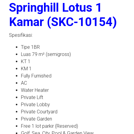
Springhill Lotus 1
Kamar (SKC-10154)
Spesifikasi:
Tipe 1BR
Luas 79 m² (semigross)
KT 1
KM 1
Fully Furnished
AC
Water Heater
Private Lift
Private Lobby
Private Courtyard
Private Garden
Free 1 lot parkir (Reserved)
Golf, Sea, City, Pool & Garden View