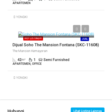
APARTEMEN
YONGKI
Call
HOT LISTING!!!
JUAL
Dijual Soho The Mansion Fontana (SKC-11608)
The Mansion Kemayoran
42
1
Semi Furnished
m²
APARTEMEN, OFFICE
YONGKI
Hubungi
Lihat Listing Lainnya