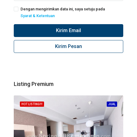
Dengan mengirimkan data ini, saya setuju pada
Syarat & Ketentuan
Kirim Email
Kirim Pesan
Listing Premium
Call
Spri
JUAL
HOT LISTING!!!
JUAL
HOT 