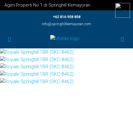
Agen Properti No.1 di Springhill Kemayoran
+62 816 958 858
info@springhillkemayoran.com