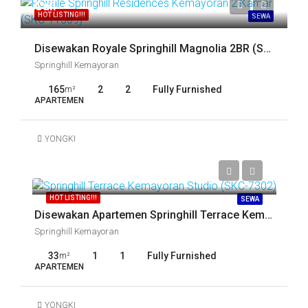
Call
HOT LISTING!!!
SEWA
Disewakan Royale Springhill Magnolia 2BR (SKC-15042)
Springhill Kemayoran
165
2
2
Fully Furnished
m²
APARTEMEN
YONGKI
Call
HOT LISTING!!!
SEWA
Disewakan Apartemen Springhill Terrace Kemayoran Studio (SKC-7302)
Springhill Kemayoran
33
1
1
Fully Furnished
m²
APARTEMEN
YONGKI