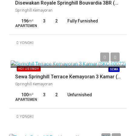
Disewakan Royale Springhill Bouvardia 3BR (SKC-9835)
Springhill Kemayoran
196
3
2
Fully Furnished
m²
APARTEMEN
YONGKI
Call
HOT LISTING!!!
SEWA
Sewa Springhill Terrace Kemayoran 3 Kamar (SKC-10072)
Springhill Kemayoran
100
3
2
Unfurnished
m²
APARTEMEN
YONGKI