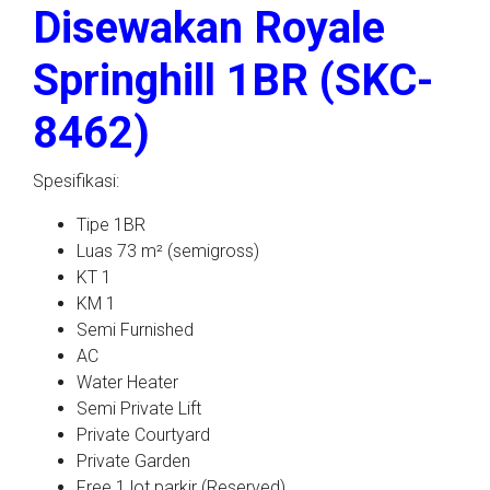
Disewakan Royale
Springhill 1BR (SKC-
8462)
Spesifikasi:
Tipe 1BR
Luas 73 m² (semigross)
KT 1
KM 1
Semi Furnished
AC
Water Heater
Semi Private Lift
Private Courtyard
Private Garden
Free 1 lot parkir (Reserved)