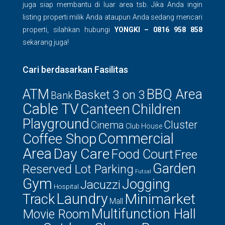
juga siap membantu di luar area tsb. Jika Anda ingin
listing properti milik Anda ataupun Anda sedang mencari
properti, silahkan hubungi
YONGKI – 0816 958 858
sekarang juga!
Cari berdasarkan Fasilitas
ATM
BBQ Area
Basket 3 on 3
Bank
Cable TV
Canteen
Children
Playground
Cluster
Cinema
Club House
Commercial
Coffee Shop
Area
Day Care
Food Court
Free
Garden
Reserved Lot Parking
Futsal
Gym
Jogging
Jacuzzi
Hospital
Laundry
Minimarket
Track
Mall
Multifunction Hall
Movie Room