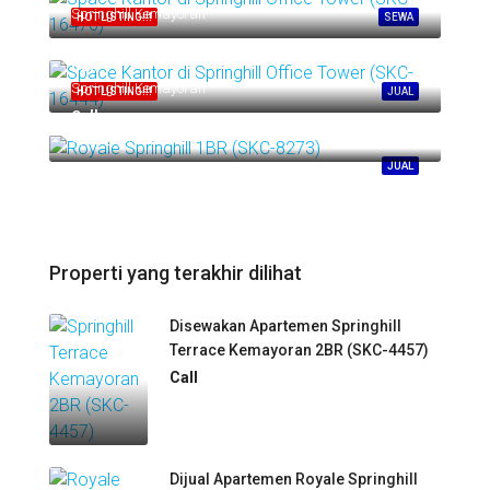
Springhill Kemayoran
HOT LISTING!!!
SEWA
Call
Springhill Kemayoran
HOT LISTING!!!
JUAL
Call
Springhill Kemayoran
JUAL
Properti yang terakhir dilihat
Disewakan Apartemen Springhill
Terrace Kemayoran 2BR (SKC-4457)
Call
Dijual Apartemen Royale Springhill